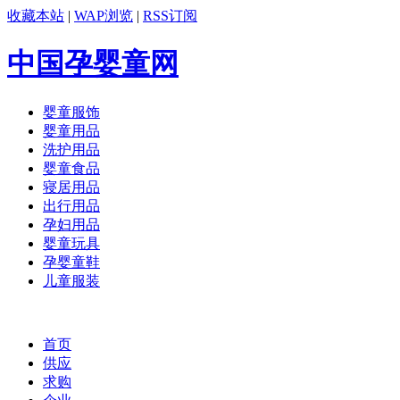
收藏本站
|
WAP浏览
|
RSS订阅
中国孕婴童网
婴童服饰
婴童用品
洗护用品
婴童食品
寝居用品
出行用品
孕妇用品
婴童玩具
孕婴童鞋
儿童服装
首页
供应
求购