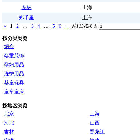
左林
上海
郑千里
上海
«
1
2
…
3
4
…
5
6
»
共113条/6页
按分类浏览
综合
婴童服饰
孕妇用品
洗护用品
婴童玩具
童车童床
按地区浏览
北京
上海
河北
山西
吉林
黑龙江