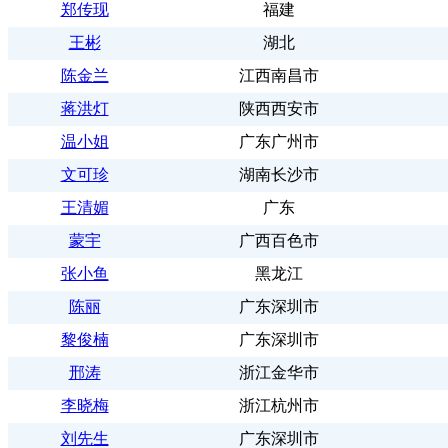
郑传现
福建
王彬
湖北
陈金兰
江西南昌市
蒋洪灯
陕西西安市
温小姐
广东广州市
文可珍
湖南长沙市
王清媚
广东
蒙宇
广西百色市
张小鱼
黑龙江
陈丽
广东深圳市
黎俊楠
广东深圳市
邢涛
浙江金华市
李晓梅
浙江杭州市
刘先生
广东深圳市