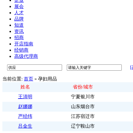
企业
展会
人才
品牌
知道
资讯
招商
开店指南
经销商
高级代理商
当前位置:
首页
»
孕妇用品
姓名
省份/城市
王清明
宁夏银川市
赵娜娜
山东烟台市
严经纬
江苏宿迁市
吕金生
辽宁鞍山市