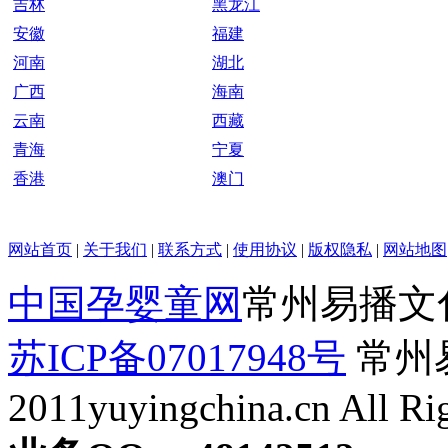
吉林
黑龙江
安徽
福建
河南
湖北
广西
海南
云南
西藏
青海
宁夏
香港
澳门
网站首页
|
关于我们
|
联系方式
|
使用协议
|
版权隐私
|
网站地图
中国孕婴童网
常州易播文
苏ICP备07017948号
常州易
2011yuyingchina.cn All Ri