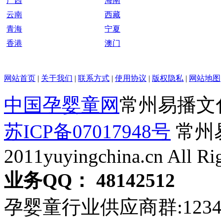
广西
海南
云南
西藏
青海
宁夏
香港
澳门
网站首页
|
关于我们
|
联系方式
|
使用协议
|
版权隐私
|
网站地图
中国孕婴童网
常州易播文
苏ICP备07017948号
常州易
2011yuyingchina.cn All Ri
业务QQ： 48142512
孕婴童行业供应商群:123