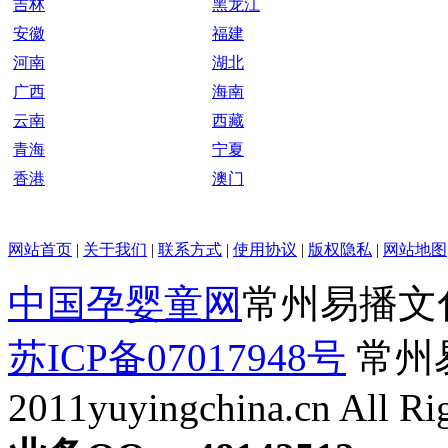
吉林
黑龙江
安徽
福建
河南
湖北
广西
海南
云南
西藏
青海
宁夏
香港
澳门
网站首页
|
关于我们
|
联系方式
|
使用协议
|
版权隐私
|
网站地图
中国孕婴童网
常州易播文
苏ICP备07017948号
常州易
2011yuyingchina.cn All Ri