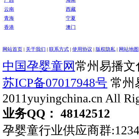
广西
海南
云南
西藏
青海
宁夏
香港
澳门
网站首页
|
关于我们
|
联系方式
|
使用协议
|
版权隐私
|
网站地图
中国孕婴童网
常州易播文
苏ICP备07017948号
常州易
2011yuyingchina.cn All Ri
业务QQ： 48142512
孕婴童行业供应商群:123