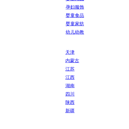
孕妇服饰
婴童食品
婴童家纺
幼儿幼教
天津
内蒙古
江苏
江西
湖南
四川
陕西
新疆