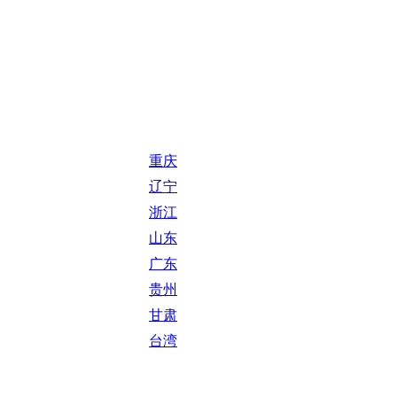
重庆
辽宁
浙江
山东
广东
贵州
甘肃
台湾