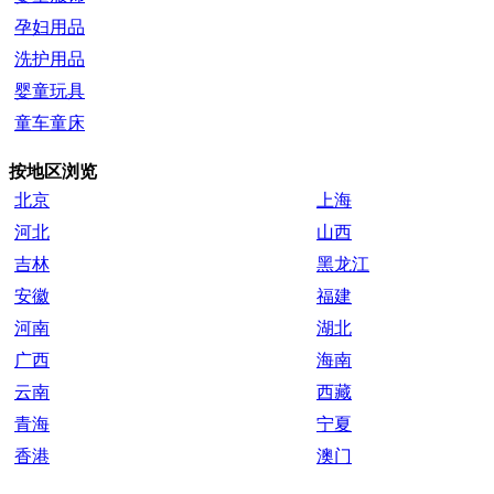
孕妇用品
洗护用品
婴童玩具
童车童床
按地区浏览
北京
上海
河北
山西
吉林
黑龙江
安徽
福建
河南
湖北
广西
海南
云南
西藏
青海
宁夏
香港
澳门